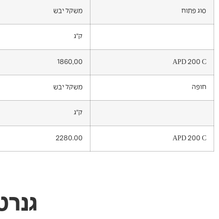
סוג פתוח
משקל יבש
ק"ג
1860,00
APD 200 C
חופה
משקל יבש
ק"ג
2280.00
APD 200 C
גנרט