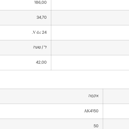
186,00
34,70
24 V d.c.
ל' / שעה
42,00
אקסה
AK4150
50