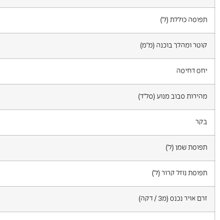
תפוסה כוללת (ל')
קוטר ומהלך בוכנה (מ"מ)
יחס דחיסה
מהירות סבוב מנוע (סל"ד)
בקר
תפוסת שמן (ל')
תפוסת נוזל קרור (ל')
זרם אויר נכנס (מ3 / דקה)