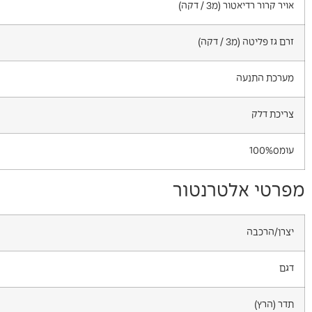
אויר קרור רדיאטור (מ3 / דקה)
זרם גז פליטה (מ3 / דקה)
מערכת התנעה
צריכת דלק
עומס100%
מפרטי אלטרנטור
יצרן/הרכבה
דגם
תדר (הרץ)