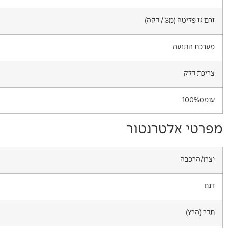
זרם גז פליטה (מ3 / דקה)
מערכת התנעה
צריכת דלק
עומס100%
מפרטי אלטרנטור
יצרן/הרכבה
דגם
תדר (הרץ)