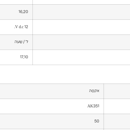
16,20
12 V d.c.
ל' / שעה
17,10
אקסה
AK351
50