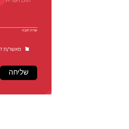
מאשר/ת קב
שליחה