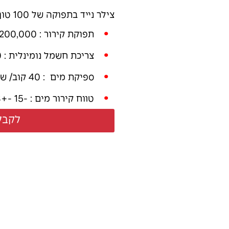
צילר נייד בתפוקה של 100 טון קרור . מתאים לקירור תהליך, מיזוג אוויר .
תפוקת קירור : 1,200,000 BTU .
צריכת חשמל נומינלית : 250 A תלת פאזי .
ספיקת מים : 40 קוב/ שעה – 80 קוב / שעה .
טווח קירור מים : -15 -+18
לקבל