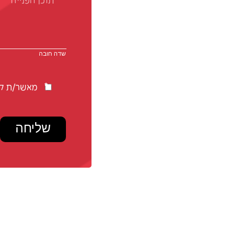
מאשר/ת קב
שליחה